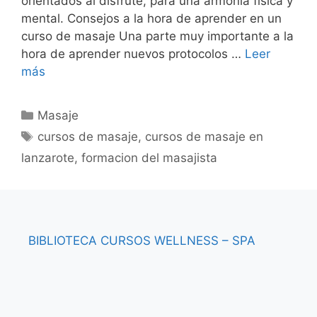
orientados al disfrute, para una armonía física y
mental. Consejos a la hora de aprender en un
curso de masaje Una parte muy importante a la
hora de aprender nuevos protocolos …
Leer
más
Categorías
Masaje
Etiquetas
cursos de masaje
,
cursos de masaje en
lanzarote
,
formacion del masajista
BIBLIOTECA
CURSOS
WELLNESS – SPA