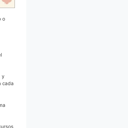
o o
l
 y
n cada
ima
cursos