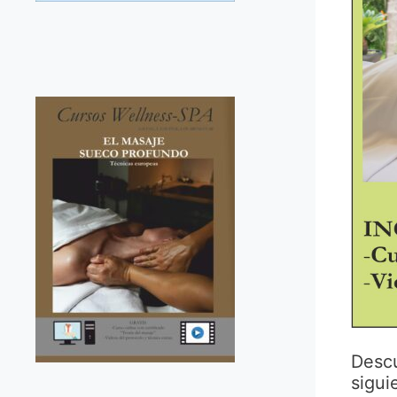
Desc
sigui