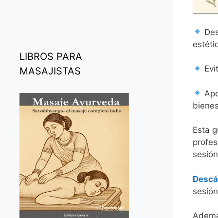
Des
estéti
LIBROS PARA
Evi
MASAJISTAS
Apor
bienes
Esta g
profes
sesión
Descá
sesión
Además