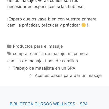
de los masajes verás cuales son tus
necesidades especificas si las hubiese.
¡Espero que os vaya bien con vuestra primera
camilla prácticar, prácticar y prácticar
!
Categorías
Productos para el masaje
Etiquetas
comprar camilla de masaje
,
mi primera
camilla de masaje
,
tipos de camillas
Trabajo de masajista en un SPA
Aceites bases para dar un masaje
BIBLIOTECA
CURSOS
WELLNESS – SPA