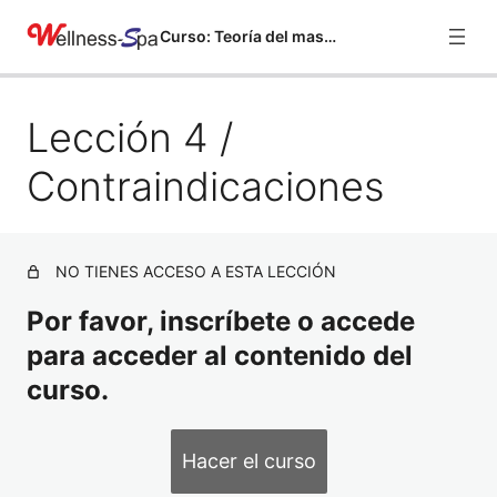
Curso: Teoría del masaje
Lección 4 /
Lección 1 / Historia
Vista previa
Lección 2 / Generalidades
Contraindicaciones
Lección 3 / Indicaciones del masaje
Lección 4 / Contraindicaciones
NO TIENES ACCESO A ESTA LECCIÓN
Lección 5 / Cortesía
Por favor, inscríbete o accede
para acceder al contenido del
Lección 6 / Maniobras
curso.
Lección 7/ Carta de masaje
Lección 8 / Los aceites
Hacer el curso