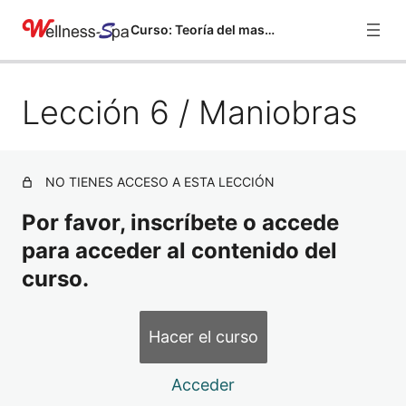
Curso: Teoría del masaje
Lección 6 / Maniobras
Lección 1 / Historia
Vista previa
Lección 2 / Generalidades
Lección 3 / Indicaciones del masaje
NO TIENES ACCESO A ESTA LECCIÓN
Lección 4 / Contraindicaciones
Por favor, inscríbete o accede
para acceder al contenido del
Lección 5 / Cortesía
curso.
Lección 6 / Maniobras
Lección 7/ Carta de masaje
Hacer el curso
Lección 8 / Los aceites
Acceder