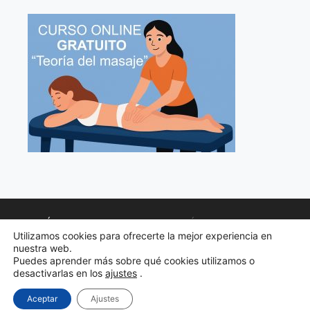
POLÍTICA DE PRIVACIDAD
POLÍTICA DE COOKIES
Utilizamos cookies para ofrecerte la mejor experiencia en
AVISO LEGAL
nuestra web.
Puedes aprender más sobre qué cookies utilizamos o
TERMINOS DE CONTRATOS Y CONDICIONES
desactivarlas en los
ajustes
.
Aceptar
Ajustes
© 2026 Cursos Wellness-SPA
• Creado con
GeneratePress