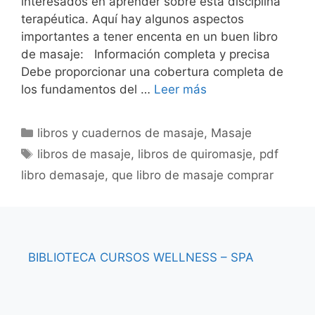
interesados en aprender sobre esta disciplina
terapéutica. Aquí hay algunos aspectos
importantes a tener encenta en un buen libro
de masaje: Información completa y precisa
Debe proporcionar una cobertura completa de
los fundamentos del …
Leer más
Categorías
libros y cuadernos de masaje
,
Masaje
Etiquetas
libros de masaje
,
libros de quiromasje
,
pdf
libro demasaje
,
que libro de masaje comprar
BIBLIOTECA
CURSOS
WELLNESS – SPA