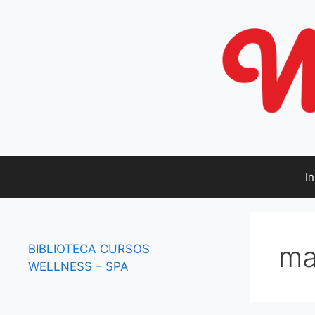
Saltar
al
contenido
In
ma
BIBLIOTECA
CURSOS
WELLNESS – SPA