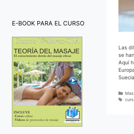
E-BOOK PARA EL CURSO
Las di
se han
Aquí h
Europ
Suecia
Cate
Mas
Etiq
curs