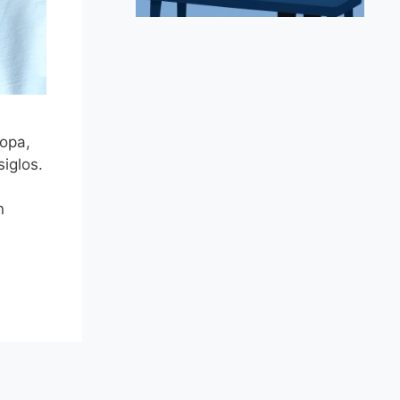
ropa,
siglos.
e
n