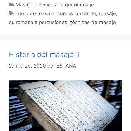
Categorías
Masaje
,
Técnicas de quiromasaje
Etiquetas
curso de masaje
,
cursos lanzarote
,
masaje
,
quiromasaje percusiones
,
técnicas de masaje
Historia del masaje II
27 marzo, 2020
por
ESPAÑA