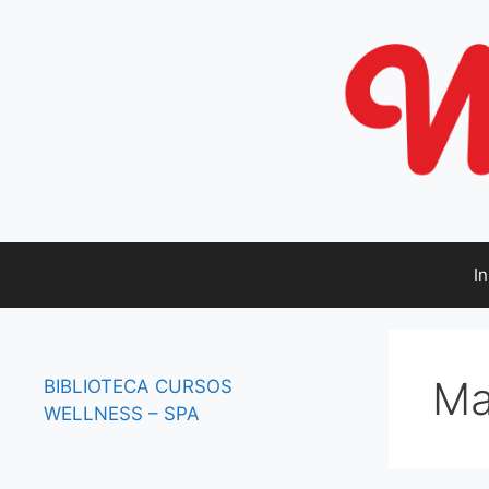
Saltar
al
contenido
In
Ma
BIBLIOTECA
CURSOS
WELLNESS – SPA