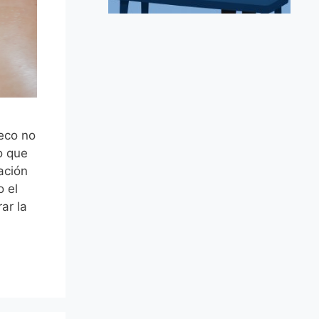
ueco no
no que
ación
o el
ar la