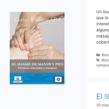
Un bu
que lo
intere
alguno
masaje
cober
Cate
libr
Etiq
libr
compra
El 
30 mar