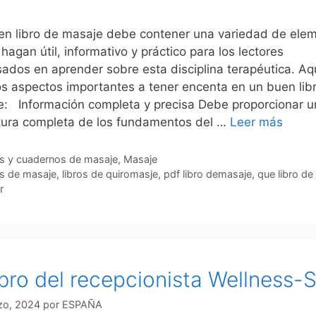
en libro de masaje debe contener una variedad de ele
 hagan útil, informativo y práctico para los lectores
sados en aprender sobre esta disciplina terapéutica. Aq
s aspectos importantes a tener encenta en un buen lib
: Información completa y precisa Debe proporcionar u
tura completa de los fundamentos del …
Leer más
gorías
os y cuadernos de masaje
,
Masaje
uetas
os de masaje
,
libros de quiromasje
,
pdf libro demasaje
,
que libro de
r
libro del recepcionista Wellness-
zo, 2024
por
ESPAÑA