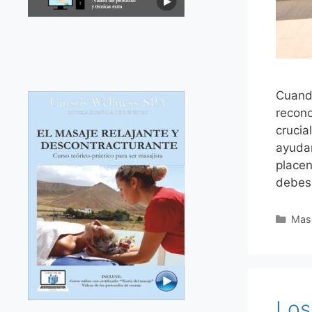
Cuando
recono
crucia
ayudar
placen
debes
Cate
Mas
Los