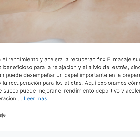
 el rendimiento y acelera la recuperación» El masaje s
s beneficioso para la relajación y el alivio del estrés, si
én puede desempeñar un papel importante en la prepar
 y la recuperación para los atletas. Aquí exploramos cóm
 sueco puede mejorar el rendimiento deportivo y aceler
eración …
Leer más
gorías
aje