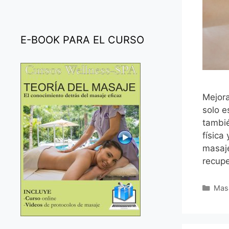
E-BOOK PARA EL CURSO
Mejora
solo e
tambi
física
masaje
recup
Cate
Mas