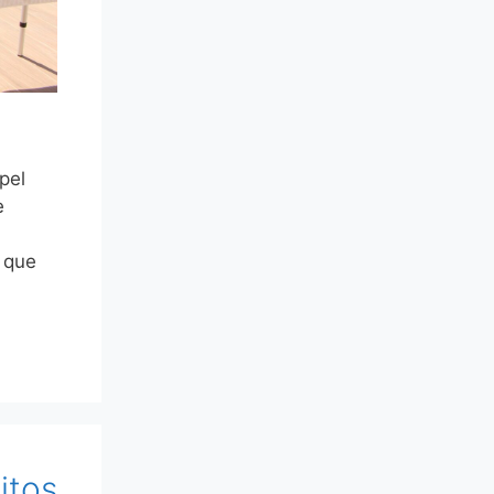
pel
e
 que
itos