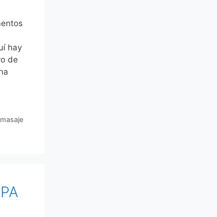
mentos
uí hay
ro de
na
 masaje
SPA