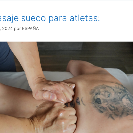
saje sueco para atletas:
, 2024
por
ESPAÑA