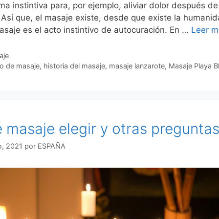
ma instintiva para, por ejemplo, aliviar dolor después de
 Así que, el masaje existe, desde que existe la humanid
saje es el acto instintivo de autocuración. En …
Leer m
gorías
aje
uetas
o de masaje
,
historia del masaje
,
masaje lanzarote
,
Masaje Playa B
 masaje elegir y otras pregunta
o, 2021
por
ESPAÑA