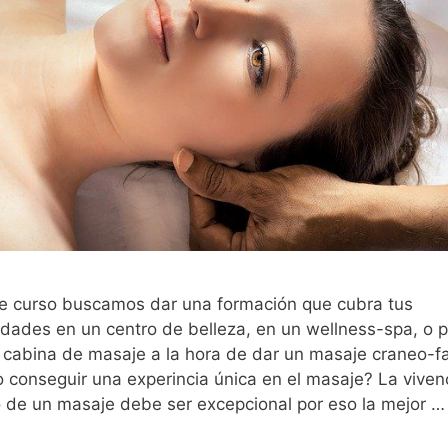
e curso buscamos dar una formación que cubra tus
dades en un centro de belleza, en un wellness-spa, o p
 cabina de masaje a la hora de dar un masaje craneo-fa
conseguir una experincia única en el masaje? La viven
 de un masaje debe ser excepcional por eso la mejor 