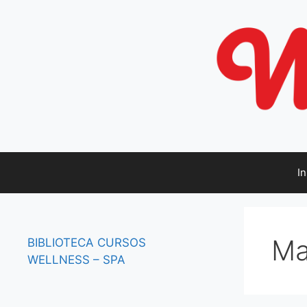
Saltar
al
contenido
In
Ma
BIBLIOTECA
CURSOS
WELLNESS – SPA