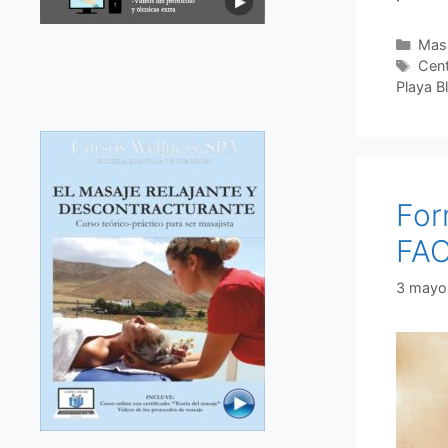
Cate
Mas
Etiq
Cent
Playa B
For
FAC
3 mayo