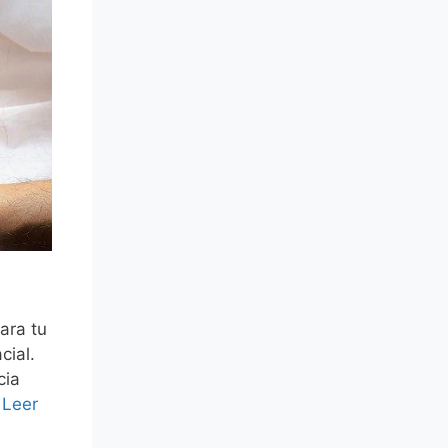
ara tu
cial.
cia
…
Leer