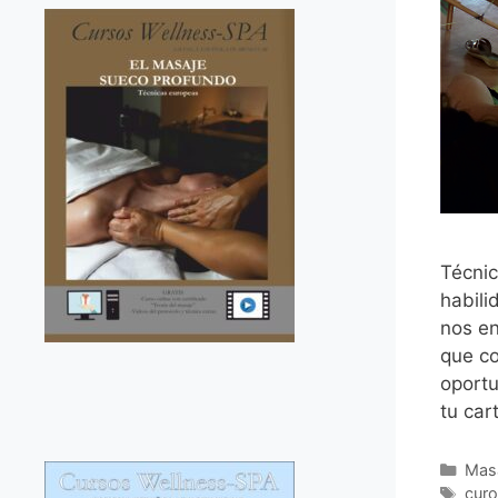
Técnic
habili
nos en
que c
oportu
tu car
Cate
Mas
Etiq
curo