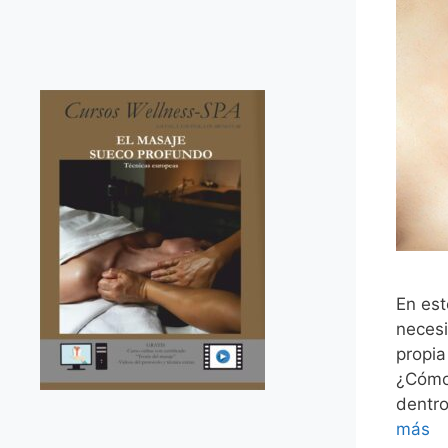
En est
necesi
propia
¿Cómo 
dentro
más