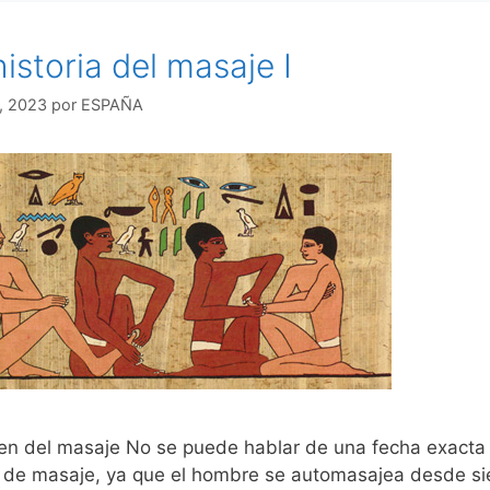
historia del masaje I
, 2023
por
ESPAÑA
gen del masaje No se puede hablar de una fecha exacta
n de masaje, ya que el hombre se automasajea desde s