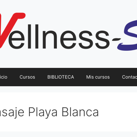
icio
Cursos
BIBLIOTECA
Mis cursos
Contac
saje Playa Blanca